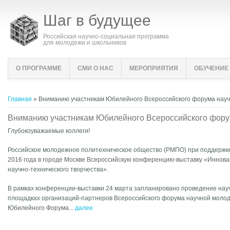
Шаг в будущее
Российская научно-социальная программа
для молодежи и школьников
О ПРОГРАММЕ
СМИ О НАС
МЕРОПРИЯТИЯ
ОБУЧЕНИЕ
Вы здесь
Главная
» Вниманию участникам Юбилейного Всероссийского форума науч
Вниманию участникам Юбилейного Всероссийского фору
Глубокоуважаемые коллеги!
Российское молодежное политехническое общество (РМПО) при поддержке 
2016 года в городе Москве Всероссийскую конференцию-выставку «Иннов
научно-технического творчества».
В рамках конференции-выставки 24 марта запланировано проведение науч
площадках организаций-партнеров Всероссийского форума научной молоде
Юбилейного Форума...
далее