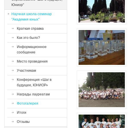
Юниор"
Научная школа-семинар
"Академия юных"
Краткая справка
Как это было?
Информационное
сообщение
Место проведения
Участникам
Конференция «Шаг в
будущее, ЮНИОР»
Награды лауреатам
Фотогалерея
Итоги
Отзывы