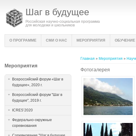
Шаг в будущее
Российская научно-социальная программа
для молодежи и школьников
О ПРОГРАММЕ
СМИ О НАС
МЕРОПРИЯТИЯ
ОБУЧЕНИЕ
Вы здесь
Главная
»
Мероприятия
»
Науч
Мероприятия
Фотогалерея
Всероссийский форум «Шаг в
будущее», 2020 г.
Всероссийский форум "Шаг в
будущее", 2019 г.
ICRES’2020
Федерально-окружные
соревнования
Соревнование "Шаг в будущее,