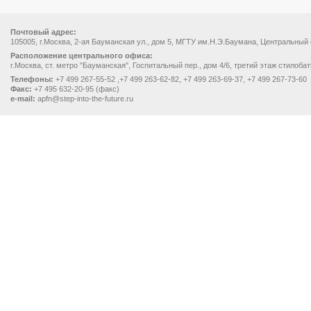
Почтовый адрес:
105005, г.Москва, 2-ая Бауманская ул., дом 5, МГТУ им.Н.Э.Баумана, Центральный
Расположение центрального офиса:
г.Москва, ст. метро "Бауманская", Госпитальный пер., дом 4/6, третий этаж стилоба
Телефоны:
+7 499 267-55-52 ,+7 499 263-62-82, +7 499 263-69-37, +7 499 267-73-60
Факс:
+7 495 632-20-95 (факс)
e-mail:
apfn@step-into-the-future.ru