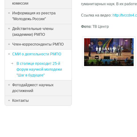
комиссии
гуманитарных наук. В их работе
Информация из реестра
Ссылка на видео:
http://tvccdn
"Молодежь России"
Фото:
ТВ Центр
Действительные члены
(академики) РМПО
Член-корреспонденты РМПО
СМИ о деятельности РМПО
В столице проходит 25-й
форум научной молодежи
"Шаг в будущее"
Фотодайджест научных
достижений
Контакты