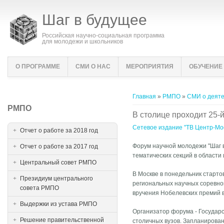
Шаг в будущее
Российская научно-социальная программа
для молодежи и школьников
О ПРОГРАММЕ
СМИ О НАС
МЕРОПРИЯТИЯ
ОБУЧЕНИЕ
Вы здесь
Главная
»
РМПО
»
СМИ о деят
РМПО
В столице проходит 25-
Сетевое издание "ТВ Центр-Моск
Отчет о работе за 2018 год
Форум научной молодежи "Шаг в
Отчет о работе за 2017 год
тематических секций в области
Центральный совет РМПО
В Москве в понедельник старт
Президиум центрального
региональных научных соревно
совета РМПО
вручения Нобелевских премий в
Выдержки из устава РМПО
Организатор форума - Государ
Решение правительственной
столичных вузов. Запланирован