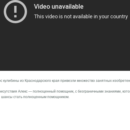
рс кулибины из Краснодарского края привезли множество занятных изобретен
исутствия Алекс — полноценный помощник, с безграничными знаниями, кото
се шансы стать полноценным помощником.