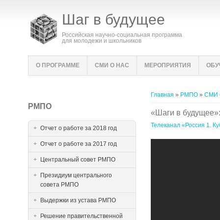
Шаг в будущее
Российская научно-социальная программа
для молодежи и школьников
О ПРОГРАММЕ
СМИ О НАС
МЕРОПРИЯТИЯ
ОБУ
Вы здесь
Главная
»
РМПО
»
СМИ 
РМПО
«Шаги в будущее»:
Телеканал «Россия 1. Ку
Отчет о работе за 2018 год
Отчет о работе за 2017 год
Центральный совет РМПО
Президиум центрального
совета РМПО
Выдержки из устава РМПО
Решение правительственной