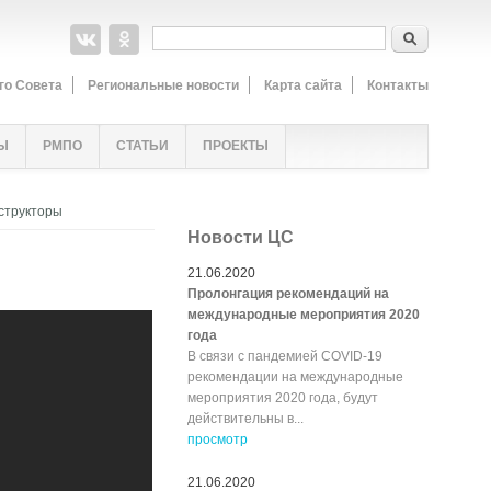
Форма поиска
Поиск
го Совета
Региональные новости
Карта сайта
Контакты
Ы
РМПО
СТАТЬИ
ПРОЕКТЫ
нструкторы
Новости ЦС
21.06.2020
Пролонгация рекомендаций на
международные мероприятия 2020
года
В связи с пандемией COVID-19
рекомендации на международные
мероприятия 2020 года, будут
действительны в...
просмотр
21.06.2020