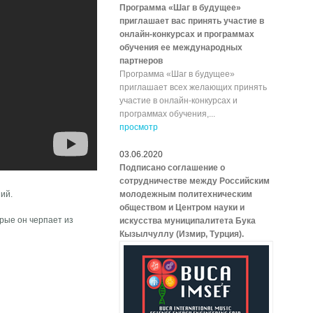
Программа «Шаг в будущее»
приглашает вас принять участие в
онлайн-конкурсах и программах
обучения ее международных
партнеров
Программа «Шаг в будущее»
приглашает всех желающих принять
участие в онлайн-конкурсах и
программах обучения,...
просмотр
03.06.2020
Подписано соглашение о
сотрудничестве между Российским
ий.
молодежным политехническим
обществом и Центром науки и
рые он черпает из
искусства муниципалитета Бука
Кызылчуллу (Измир, Турция).