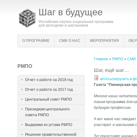
Шаг в будущее
Российская научно-социальная программа
для молодежи и школьников
О ПРОГРАММЕ
СМИ О НАС
МЕРОПРИЯТИЯ
ОБУ
Вы здесь
Главная
»
РМПО
»
СМИ 
РМПО
Шаг, ещё шаг…
читать/загрузить в 
Отчет о работе за 2018 год
Газета "Пионерская пра
Отчет о работе за 2017 год
Многие наши читатели 
Центральный совет РМПО
такая программа для шк
будущую профессию.
Президиум центрального
совета РМПО
А вот какое нас ожидает
Выдержки из устава РМПО
участвуют и школьники 
Решение правительственной
Тут представят научно-