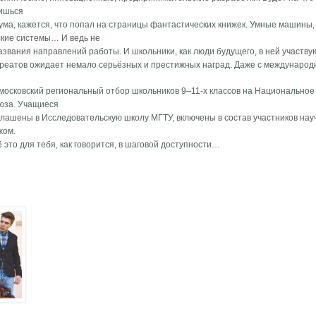
мишься
ма, кажется, что попал на страницы фантастических книжек. Умные машины,
ские системы… И ведь не
азвания направлений работы. И школьники, как люди будущего, в ней участвую
реатов ожидает немало серьёзных и престижных наград. Даже с международ
московский региональный отбор школьников 9–11-х классов на Национально
юза. Учащиеся
иглашены в Исследовательскую школу МГТУ, включены в состав участников на
жом.
 это для тебя, как говорится, в шаговой доступности…