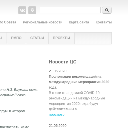
Форма поиска
Поиск
го Совета
Региональные новости
Карта сайта
Контакты
Ы
РМПО
СТАТЬИ
ПРОЕКТЫ
Новости ЦС
21.06.2020
Пролонгация рекомендаций на
международные мероприятия 2020
года
ни Н.Э. Баумана есть
В связи с пандемией COVID-19
рограммой свою
рекомендации на международные
мероприятия 2020 года, будут
действительны в...
орум, в котором
просмотр
21.06.2020
 посмотреть, чему