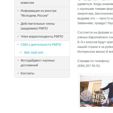
комиссии
удивиться. Когда знако
с научными темами фору
Информация из реестра
энергетика, биотехниче
"Молодежь России"
выдумка это — просто н
Заманчиво, правда? Лау
Действительные члены
(академики) РМПО
Состоится на форуме и 
Член-корреспонденты РМПО
учёных Европейского со
8–9-х классов будут пр
СМИ о деятельности РМПО
нашей стране и за рубе
Интересная жизнь! И всё
Шаг, ещё шаг…
Фотодайджест научных
Справки по телефону:
достижений
(499) 267-55-52.
Контакты