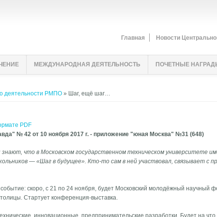
Главная
Новости Центрально
ЧЕНИЕ
МЕЖДУНАРОДНАЯ ДЕЯТЕЛЬНОСТЬ
ПОЧЕТНЫЕ НАГРАД
о деятельности РМПО
» Шаг, ещё шаг…
формате PDF
вда" № 42 от 10 ноября 2017 г. - приложение "юная Москва" №31 (648)
знают, что в Московском государственном техническом университете име
ольников — «Шаг в будущее». Кто-то сам в ней участвовал, связывает с п
 событие: скоро, с 21 по 24 ноября, будет Московский молодёжный научный ф
столицы. Стартует конференция-выставка.
технические, инновационные, предпринимательские разработки. Будет на что