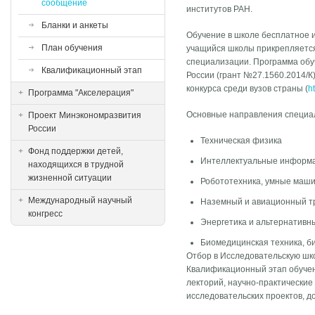
сообщение
институтов РАН.
Бланки и анкеты
Обучение в школе бесплатное 
План обучения
учащийся школы прикрепляется
специализации. Программа обу
Квалификационный этап
России (грант №27.1560.2014/К)
конкурса среди вузов страны (
h
Программа "Акселерация"
Основные направления специал
Проект Минэкономразвития
России
Техническая физика
Фонд поддержки детей,
Интеллектуальные информа
находящихся в трудной
жизненной ситуации
Робототехника, умные маши
Международный научный
Наземный и авиационный т
конгресс
Энергетика и альтернативн
Биомедицинская техника, б
Отбор в Исследовательскую шко
Квалификационный этап обучен
лекторий, научно-практические
исследовательских проектов, д