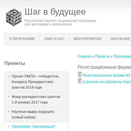
Шаг в будущее
Российская научно-социальная программа
для молодежи и школьников
О ПРОГРАММЕ
СМИ О НАС
МЕРОПРИЯТИЯ
ОБУЧЕНИЕ
Вы здесь
Главная
»
Проекты
»
Программа
Проекты
Регистрационные форм
Регистрационная форма М1
Проект РМПО – победитель
Конкурса Президентских
Согласие на обработку пер
грантов 2019 года
Фонд президентских грантов:
1-й конкурс 2017 года
Научные кадры будущего
(новый набор)
Программа "Акселерация"