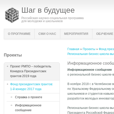
Шаг в будущее
Российская научно-социальная программа
для молодежи и школьников
О ПРОГРАММЕ
СМИ О НАС
МЕРОПРИЯТИЯ
ОБУЧЕНИЕ
Вы здесь
Главная
»
Проекты
»
Фонд прези
Региональная бизнес-школа-вы
Проекты
Информационное сооб
Проект РМПО – победитель
Информационное сообщение
Конкурса Президентских
о региональной бизнес-школе-в
грантов 2019 года
В ноябре 2018 г. в Челябинске
Фонд президентских грантов:
по Уральскому Федеральному ок
1-й конкурс 2017 года
школьников и студентов навык
Справка о проекте
разработок молодых инноватор
Информационное
Региональная бизнес-школа-выс
сообщение
Президента Российской Федера