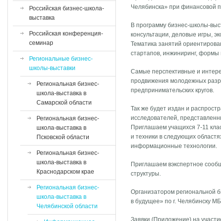
Челябинска» при финансовой п
Российская бизнес-школа-
выставка
В программу бизнес-школы-выс
Российская конференция-
консультации, деловые игры, э
семинар
Тематика занятий ориентирован
стартапов, инжиниринг, формы
Региональные бизнес-
школы-выставки
Самые перспективные и интере
продвижения молодежных разр
Региональная бизнес-
предпринимательских кругов.
школа-выставка в
Самарской области
Так же будет издан и распрос
исследователей, представленн
Региональная бизнес-
Приглашаем учащихся 7-11 клас
школа-выставка в
и техники в следующих областя
Псковской области
информационные технологии.
Региональная бизнес-
школа-выставка в
Приглашаем вэкспертное сообщ
Краснодарском крае
структуры.
Региональная бизнес-
Организатором региональной б
школа-выставка в
в будущее» по г. Челябинску М
Челябинской области
Заявки (Приложение) на участи