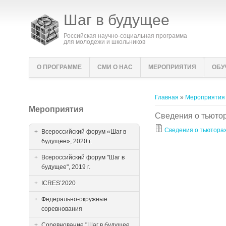
Шаг в будущее
Российская научно-социальная программа
для молодежи и школьников
О ПРОГРАММЕ
СМИ О НАС
МЕРОПРИЯТИЯ
ОБУ
Вы здесь
Главная
»
Мероприятия
Мероприятия
Сведения о тьюто
Сведения о тьюторах
Всероссийский форум «Шаг в
будущее», 2020 г.
Всероссийский форум "Шаг в
будущее", 2019 г.
ICRES’2020
Федерально-окружные
соревнования
Соревнование "Шаг в будущее,