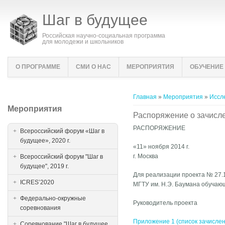
Шаг в будущее
Российская научно-социальная программа
для молодежи и школьников
О ПРОГРАММЕ
СМИ О НАС
МЕРОПРИЯТИЯ
ОБУЧЕНИЕ
Вы здесь
Главная
»
Мероприятия
»
Иссл
Мероприятия
Распоряжение о зачислен
РАСПОРЯЖЕНИЕ
Всероссийский форум «Шаг в
будущее», 2020 г.
«11» ноября 2014 г.
г. Москва
Всероссийский форум "Шаг в
будущее", 2019 г.
Для реализации проекта № 27.1
ICRES’2020
МГТУ им. Н.Э. Баумана обучающ
Федерально-окружные
Руководитель проекта 
соревнования
Приложение 1 (список зачислен
Соревнование "Шаг в будущее,