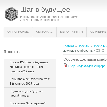
Шаг в будущее
Российская научно-социальная программа
для молодежи и школьников
О ПРОГРАММЕ
СМИ О НАС
МЕРОПРИЯТИЯ
ОБУЧЕНИЕ
Вы здесь
Главная
»
Проекты
»
Проект Ми
докладов конференции СЗФО г.
Проекты
Сборник докладов конф
Проект РМПО – победитель
Сборник докладов конферен
Конкурса Президентских
грантов 2019 года
Фонд президентских грантов:
1-й конкурс 2017 года
Научные кадры будущего
(новый набор)
Программа "Акселерация"