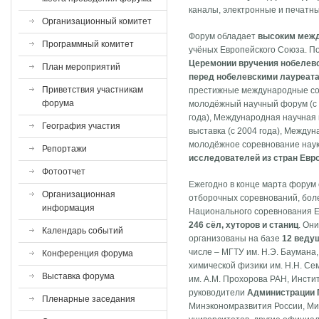
каналы, электронные и печатн
Организационный комитет
Форум обладает
высоким меж
Программный комитет
учёных Европейского Союза. П
Церемонии вручения нобелев
План мероприятий
перед нобелевскими лауреат
Приветствия участникам
престижные международные со
форума
молодёжный научный форум (с 1
года), Международная научная 
География участия
выставка (с 2004 года), Между
молодёжное соревнование науки
Репортажи
исследователей из стран Евр
Фотоотчет
Ежегодно в конце марта форум
Организационная
отборочных соревнований, боле
информация
Национального соревнования Е
246 сёл, хуторов и станиц
. Он
Календарь событий
организованы на базе
12 веду
числе ‒ МГТУ им. Н.Э. Баумана
Конференция форума
химической физики им. Н.Н. С
Выставка форума
им. А.М. Прохорова РАН, Инсти
руководители
Администрации 
Пленарные заседания
Минэкономразвития России, Ми