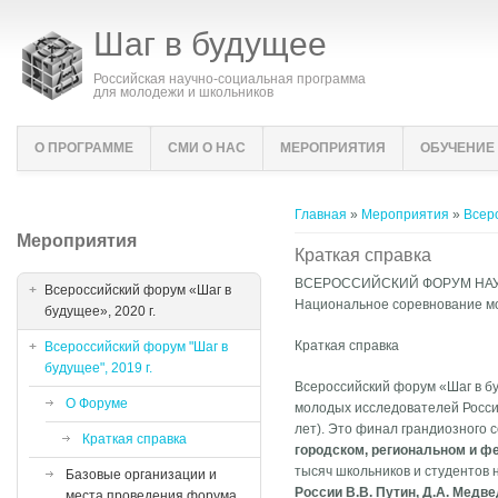
Шаг в будущее
Российская научно-социальная программа
для молодежи и школьников
О ПРОГРАММЕ
СМИ О НАС
МЕРОПРИЯТИЯ
ОБУЧЕНИЕ
Вы здесь
Главная
»
Мероприятия
»
Всеро
Мероприятия
Краткая справка
ВСЕРОССИЙСКИЙ ФОРУМ НАУ
Всероссийский форум «Шаг в
Национальное соревнование м
будущее», 2020 г.
Краткая справка
Всероссийский форум "Шаг в
будущее", 2019 г.
Всероссийский форум «Шаг в б
О Форуме
молодых исследователей Росси
лет). Это финал грандиозного 
Краткая справка
городском, региональном и ф
тысяч школьников и студентов 
Базовые организации и
России В.В. Путин, Д.А. Медве
места проведения форума