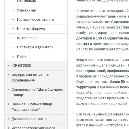
университетов, другие официа
Олимпиада
Участникам
В числе основных мероприятий
социально-гуманитарных наук,
Гостям и посетителям
национальный этап Соревнов
учёных, Национальный фестива
Награды форума
особую роль играет соревнован
Фотогалерея
докторов и 150 кандидатов на
центры и промышленные пре
Партнеры и дарители
Работу по организации форума
Итоги
Форум является главным научн
школьников «Шаг в будущее». 
ICRES’2020
исследователей, профессион
Федерально-окружные
в программе проходят более
15
соревнования
будущее» включает
более 50
ко
территории 9 временных пояс
Соревнование "Шаг в будущее,
Каждый координационный цент
Юниор"
представительств программы п
входят в число их учредителей.
Научная школа-семинар
"Академия юных"
Система научно-образовательн
Дистанционная школа
позволяет талантливым школьн
вузов и научных институтов, в
Исследовательская школа