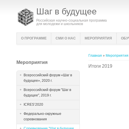
Шаг в будущее
Российская научно-социальная программа
для молодежи и школьников
О ПРОГРАММЕ
СМИ О НАС
МЕРОПРИЯТИЯ
ОБУ
Вы здесь
Главная
»
Мероприятия
Мероприятия
Итоги 2019
Всероссийский форум «Шаг в
будущее», 2020 г.
Всероссийский форум "Шаг в
будущее", 2019 г.
ICRES’2020
Федерально-окружные
соревнования
Соревнование "Шаг в будущее,