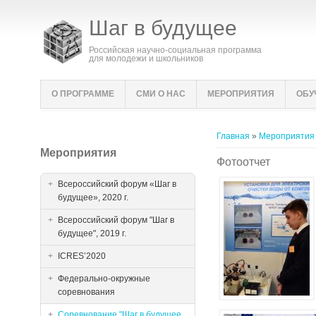
Шаг в будущее
Российская научно-социальная программа
для молодежи и школьников
О ПРОГРАММЕ
СМИ О НАС
МЕРОПРИЯТИЯ
ОБУ
Вы здесь
Главная
»
Мероприятия
Мероприятия
Фотоотчет
Всероссийский форум «Шаг в
будущее», 2020 г.
Всероссийский форум "Шаг в
будущее", 2019 г.
ICRES’2020
Федерально-окружные
соревнования
Соревнование "Шаг в будущее,