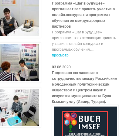
Программа «Шаг в будущее»
приглашает вас принять участие в
онлайн-конкурсах и программах
обучения ее международных
партнеров
Программа «Шаг в будущее»
приглашает всех желающих принять
участие в онлайн-конкурсах и
программах обучения,...
просмотр
03.06.2020
Подписано соглашение о
сотрудничестве между Российским
молодежным политехническим
обществом и Центром науки и
искусства муниципалитета Бука
Кызылчуллу (Измир, Турция).