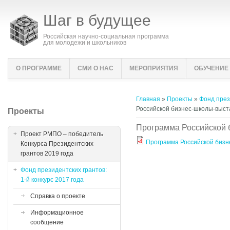
Шаг в будущее
Российская научно-социальная программа
для молодежи и школьников
О ПРОГРАММЕ
СМИ О НАС
МЕРОПРИЯТИЯ
ОБУЧЕНИЕ
Вы здесь
Главная
»
Проекты
»
Фонд прези
Российской бизнес-школы-выст
Проекты
Программа Российской 
Проект РМПО – победитель
Программа Российской бизн
Конкурса Президентских
грантов 2019 года
Фонд президентских грантов:
1-й конкурс 2017 года
Справка о проекте
Информационное
сообщение