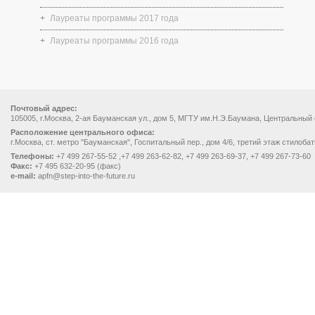
Лауреаты программы 2017 года
Лауреаты программы 2016 года
Почтовый адрес:
105005, г.Москва, 2-ая Бауманская ул., дом 5, МГТУ им.Н.Э.Баумана, Центральный
Расположение центрального офиса:
г.Москва, ст. метро "Бауманская", Госпитальный пер., дом 4/6, третий этаж стилоба
Телефоны:
+7 499 267-55-52 ,+7 499 263-62-82, +7 499 263-69-37, +7 499 267-73-60
Факс:
+7 495 632-20-95 (факс)
e-mail:
apfn@step-into-the-future.ru