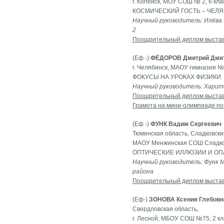
г. Копейск, МОУ СОШ № 2, 6 кла
КОСМИЧЕСКИЙ ГОСТЬ – ЧЕЛ
Научный руководитель: Илёва
2
Поощрительный диплом выста
(Еф -)
ФЁДОРОВ Дмитрий Дми
г. Челябинск, МАОУ гимназия №8
ФОКУСЫ НА УРОКАХ ФИЗИКИ
Научный руководитель: Харито
Поощрительный диплом выста
Грамота на мини-олимпиаде по
(Еф -)
ФУНК Вадим Сергеевич
Тюменская область, Сладковски
МАОУ Менжинская СОШ Сладковс
ОПТИЧЕСКИЕ ИЛЛЮЗИИ И ОП
Научный руководитель: Функ 
района
Поощрительный диплом выста
(Еф-)
ЗОНОВА Ксения Глебовн
Свердловская область,
г. Лесной, МБОУ СОШ №75, 2 кл