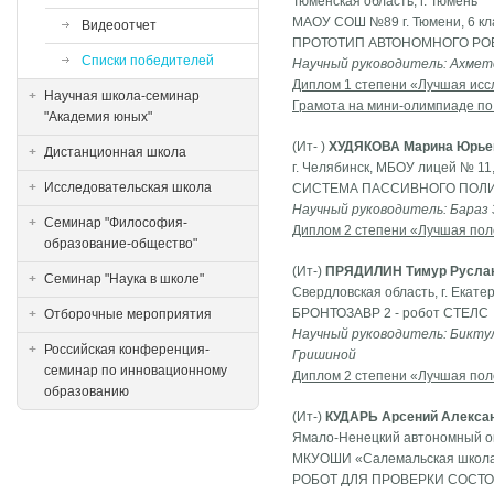
Тюменская область, г. Тюмень
МАОУ СОШ №89 г. Тюмени, 6 кл
Видеоотчет
ПРОТОТИП АВТОНОМНОГО РО
Списки победителей
Научный руководитель: Ахмет
Диплом 1 степени «Лучшая исс
Научная школа-семинар
Грамота на мини-олимпиаде по
"Академия юных"
(Ит- )
ХУДЯКОВА Марина Юрье
Дистанционная школа
г. Челябинск, МБОУ лицей № 11,
Исследовательская школа
СИСТЕМА ПАССИВНОГО ПОЛИ
Научный руководитель: Бараз Э
Семинар "Философия-
Диплом 2 степени «Лучшая пол
образование-общество"
(Ит-)
ПРЯДИЛИН Тимур Русла
Семинар "Наука в школе"
Свердловская область, г. Екате
БРОНТОЗАВР 2 - робот СТЕЛС
Отборочные мероприятия
Научный руководитель: Биктул
Российская конференция-
Гришиной
семинар по инновационному
Диплом 2 степени «Лучшая пол
образованию
(Ит-)
КУДАРЬ Арсений Алекса
Ямало-Ненецкий автономный ок
МКУОШИ «Салемальская школа-и
РОБОТ ДЛЯ ПРОВЕРКИ СОСТ