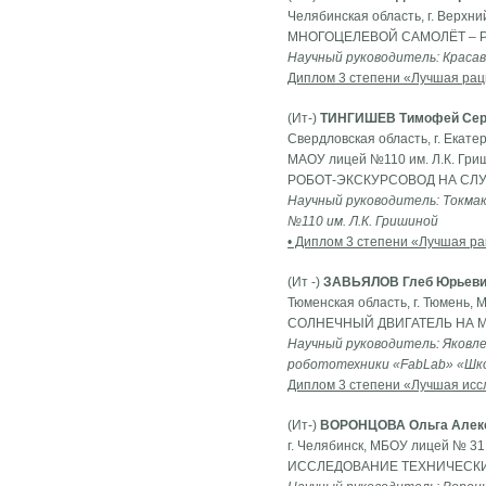
Челябинская область, г. Верх
МНОГОЦЕЛЕВОЙ САМОЛЁТ – Р
Научный руководитель: Краса
Диплом 3 степени «Лучшая рац
(Ит-)
ТИНГИШЕВ Тимофей Сер
Свердловская область, г. Екате
МАОУ лицей №110 им. Л.К. Гриш
РОБОТ-ЭКСКУРСОВОД НА СЛУ
Научный руководитель: Токма
№110 им. Л.К. Гришиной
• Диплом 3 степени «Лучшая р
(Ит -)
ЗАВЬЯЛОВ Глеб Юрьев
Тюменская область, г. Тюмень,
СОЛНЕЧНЫЙ ДВИГАТЕЛЬ НА 
Научный руководитель: Яковл
робототехники «FabLab» «Шк
Диплом 3 степени «Лучшая исс
(Ит-)
ВОРОНЦОВА Ольга Алек
г. Челябинск, МБОУ лицей № 31,
ИССЛЕДОВАНИЕ ТЕХНИЧЕСК