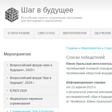
Шаг в будущее
Российская научно-социальная программа
для молодежи и школьников
О ПРОГРАММЕ
СМИ О НАС
МЕРОПРИЯТИЯ
ОБУЧЕНИЕ
Вы здесь
Главная
»
Мероприятия
»
Соре
Мероприятия
Списки победителей
Южно-Уральская интеллектуа
Всероссийский форум «Шаг в
Челябинский головной (городс
будущее», 2020 г.
Челябинский областной коорди
Всероссийский форум "Шаг в
Информационная справка
будущее", 2019 г.
от 15 апреля 2015 г.
ICRES’2020
о результатах участия школьни
исследователей «Шаг в будуще
Федерально-окружные
(г. Челябинск, Южно-Уральский
соревнования
Соревнование "Шаг в будущее,