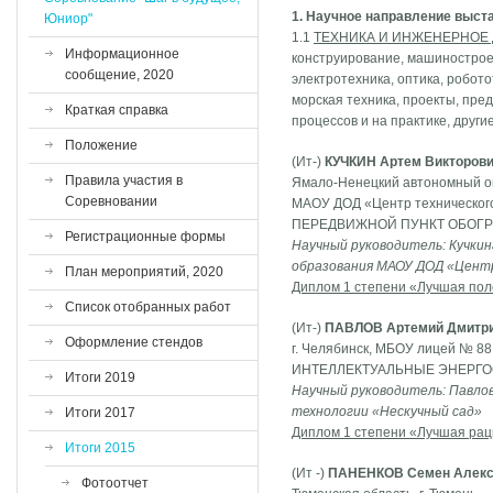
1. Научное направление выст
Юниор"
1.1
ТЕХНИКА И ИНЖЕНЕРНОЕ
Информационное
конструирование, машиностроен
сообщение, 2020
электротехника, оптика, робот
морская техника, проекты, пр
Краткая справка
процессов и на практике, друг
Положение
(Ит-)
КУЧКИН Артем Викторов
Правила участия в
Ямало-Ненецкий автономный окр
Соревновании
МАОУ ДОД «Центр технического 
ПЕРЕДВИЖНОЙ ПУНКТ ОБОГ
Регистрационные формы
Научный руководитель: Кучкин
образования МАОУ ДОД «Центр
План мероприятий, 2020
Диплом 1 степени «Лучшая пол
Список отобранных работ
(Ит-)
ПАВЛОВ Артемий Дмитр
Оформление стендов
г. Челябинск, МБОУ лицей № 88,
ИНТЕЛЛЕКТУАЛЬНЫЕ ЭНЕРГ
Итоги 2019
Научный руководитель: Павло
технологии «Нескучный сад»
Итоги 2017
Диплом 1 степени «Лучшая рац
Итоги 2015
(Ит -)
ПАНЕНКОВ Семен Алекс
Фотоотчет