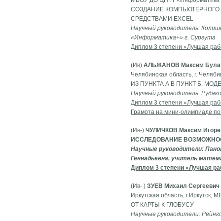
МБОУ ДО ЦНТТ «Информатика+»
СОЗДАНИЕ КОМПЬЮТЕРНОГО 
СРЕДСТВАМИ EXCEL
Научный руководитель: Колиш
«Информатика+» г. Сургута
Диплом 3 степени «Лучшая раб
(Ив)
АЛЬЖАНОВ Максим Була
Челябинская область, г. Челяб
ИЗ ПУНКТА А В ПУНКТ Б. МО
Научный руководитель: Рудако
Диплом 3 степени «Лучшая раб
Грамота на мини-олимпиаде по
(Ив-)
ЧУЛИЧКОВ Максим Игореви
ИССЛЕДОВАНИЕ ВОЗМОЖНОС
Научные руководители: Пано
Геннадьевна, учитель матем
Диплом 3 степени «Лучшая ра
(Ив- )
ЗУЕВ Михаил Сергеевич
Иркутская область, г.Иркутск, 
ОТ КАРТЫ К ГЛОБУСУ
Научные руководители: Рейнг