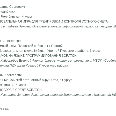
сандр Сергеевич
 Челябинск
 Челябинска», 4 класс
ОВАТЕЛЬНАЯ ИГРА ДЛЯ ТРЕНИРОВКИ И КОНТРОЛЯ УСТНОГО СЧЕТА
 Евстифеев Николай Олегович, учитель информатики первой категории, МА
а Алексеевна
ый округ, Пуровский район, п.г.т.Уренгой
зовательная школа №2»п.г.т.Уренгой Пуровского района, 6 класс
ЬМОВ НА ЯЗЫКЕ ПРОГРАММИРОВАНИЯ SCRATCH
 Кайгородов Евгений Александрович, учитель информатики, МБОУ «Средня
кола №2» п.г.т.Уренгой Пуровского района
ий Алексеевич
ты-Мансийский автономный округ-Югра, г. Сургут
тика+», 7 класс
ОРДОВ В СРЕДЕ SCRATCH
 Хусаинова Зинфира Равильевна, педагог дополнительного образования М
геевич