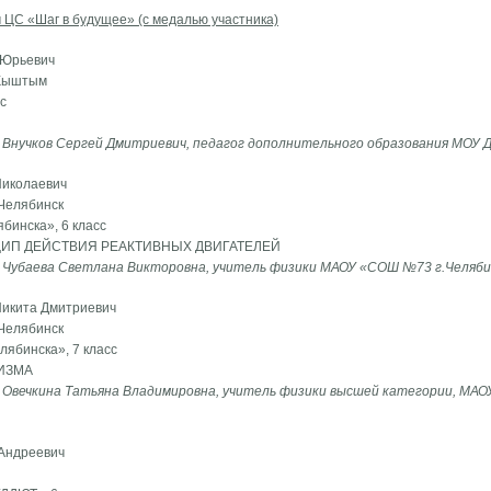
ЦС «Шаг в будущее» (с медалью участника)
 Юрьевич
 Кыштым
с
 Внучков Сергей Дмитриевич, педагог дополнительного образования МОУ 
Николаевич
 Челябинск
бинска», 6 класс
ИП ДЕЙСТВИЯ РЕАКТИВНЫХ ДВИГАТЕЛЕЙ
 Чубаева Светлана Викторовна, учитель физики МАОУ «СОШ №73 г.Челяби
икита Дмитриевич
 Челябинск
лябинска», 7 класс
ИЗМА
 Овечкина Татьяна Владимировна, учитель физики высшей категории, МАОУ
Андреевич