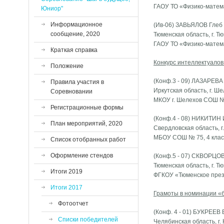
ГАОУ ТО «Физико-матема
Юниор"
Информационное
(Ив-06) ЗАВЬЯЛОВ Глеб
сообщение, 2020
Тюменская область, г. Т
ГАОУ ТО «Физико-матема
Краткая справка
Конкурс интеллектуалов
Положение
(Конф.3 - 09) ЛАЗАРЕВА
Правила участия в
Иркутская область, г. Ш
Соревновании
МКОУ г. Шелехов СОШ № 
Регистрационные формы
(Конф.4 - 08) НИКИТИН
План мероприятий, 2020
Свердловская область, г
МБОУ СОШ № 75, 4 клас
Список отобранных работ
Оформление стендов
(Конф.5 - 07) СКВОРЦО
Тюменская область, г. Т
Итоги 2019
ФГКОУ «Тюменское прези
Итоги 2017
Грамоты в номинации «б
Фотоотчет
(Конф. 4 - 01) БУКРЕЕВ
Списки победителей
Челябинская область, г.