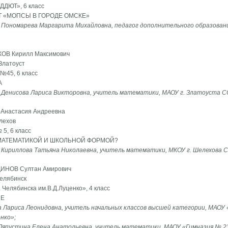
ДДЮТ», 6 класс
 «МОПСЫ В ГОРОДЕ ОМСКЕ»
 Пономарева Маргарита Михайловна, педагог дополнительного образовани
КОВ Кирилл Максимович
 Златоуст
№45, 6 класс
А
 Денисова Лариса Викторовна, учитель математики, МАОУ г. Златоуста
 Анастасия Андреевна
елехов
5, 6 класс
МАТЕМАТИКОЙ И ШКОЛЬНОЙ ФОРМОЙ?
 Кириллова Татьяна Николаевна, учитель математики, МКОУ г. Шелехова
ДИНОВ Султан Амирович
Челябинск
 Челябинска им.В.Д.Луценко», 4 класс
ЛЕ
 Лариса Леонидовна, учитель начальных классов высшей категории, МАОУ 
енко»;
Ляпустина Елена Анатольевна, учитель математики, МАОУ «Гимназия № 23 