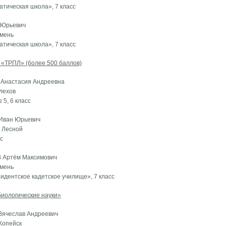
тическая школа», 7 класс
 Юрьевич
юмень
тическая школа», 7 класс
 «ТРПЛ» (более 500 баллов)
 Анастасия Андреевна
елехов
5, 6 класс
 Иван Юрьевич
. Лесной
с
В Артём Максимович
юмень
дентское кадетское училище», 7 класс
иологические науки»
 Вячеслав Андреевич
 Копейск