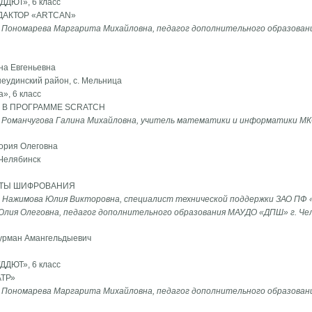
ДДЮТ», 6 класс
ДАКТОР «ARTCAN»
 Пономарева Маргарита Михайловна, педагог дополнительного образовани
а Евгеньевна
неудинский район, с. Мельница
», 6 класс
 В ПРОГРАММЕ SCRATCH
 Романчугова Галина Михайловна, учитель математики и информатики М
ория Олеговна
 Челябинск
ЕТЫ ШИФРОВАНИЯ
 Нажимова Юлия Викторовна, специалист технической поддержки ЗАО ПФ «
Юлия Олеговна, педагог дополнительного образования МАУДО «ДПШ» г. Че
урман Амангельдыевич
ДДЮТ», 6 класс
ТР»
 Пономарева Маргарита Михайловна, педагог дополнительного образовани