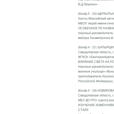
В.Д.Луценко»
(Конф.5 - 10) ЩЕРБАТЫ
Ханты-Мансийский автон
МБОУ лицей имени генер
ОСОБЕННОСТИ НАЗВАН
Научный руководитель:
майора Хисматулина В.
(Конф.4 - 15 ) БАТЫРШ
Свердловская область, г
ФГКОУ «Екатеринбургско
ВЛИЯНИЕ СВЕТА НА Р
Научные руководители:
военное училище» Мини
преподаватель биологи
Российской Федерации,
(Конф.4 - 19) НОВИКОВ
Свердловская область, г
МБУ ДО ПГО «Центр разв
ИЗУЧЕНИЕ ИЗМЕНЧИВ
СТАЯХ