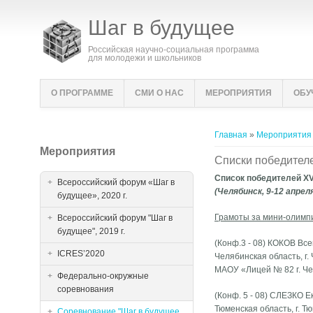
Шаг в будущее
Российская научно-социальная программа
для молодежи и школьников
О ПРОГРАММЕ
СМИ О НАС
МЕРОПРИЯТИЯ
ОБУ
Вы здесь
Главная
»
Мероприятия
Мероприятия
Списки победител
Список победителей X
Всероссийский форум «Шаг в
(Челябинск, 9-12 апреля
будущее», 2020 г.
Грамоты за мини-олимп
Всероссийский форум "Шаг в
будущее", 2019 г.
(Конф.3 - 08) КОКОВ Вс
ICRES’2020
Челябинская область, г.
МАОУ «Лицей № 82 г. Че
Федерально-окружные
соревнования
(Конф. 5 - 08) СЛЕЗКО 
Тюменская область, г. Т
Соревнование "Шаг в будущее,