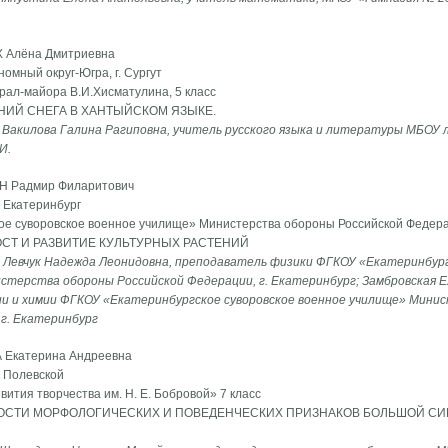
Х Алёна Дмитриевна
омный округ-Югра, г. Сургут
ал-майора В.И.Хисматулина, 5 класс
ИЙ СНЕГА В ХАНТЫЙСКОМ ЯЗЫКЕ.
 Вакилова Галина Рагиповна, учитель русского языка и литературы МБОУ 
И.
ИН Радмир Филаритович
. Екатеринбург
е суворовское военное училище» Министерства обороны Российской Федерац
ОСТ И РАЗВИТИЕ КУЛЬТУРНЫХ РАСТЕНИЙ
 Левчук Надежда Леонидовна, преподаватель физики ФГКОУ «Екатеринбург
стерства обороны Российской Федерации, г. Екатеринбург; Замбровская Е
и и химии ФГКОУ «Екатеринбургское суворовское военное училище» Мини
 г. Екатеринбург
А Екатерина Андреевна
. Полевской
ития творчества им. Н. Е. Бобровой» 7 класс
ОСТИ МОРФОЛОГИЧЕСКИХ И ПОВЕДЕНЧЕСКИХ ПРИЗНАКОВ БОЛЬШОЙ С