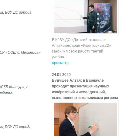
я, БОУ ДО города
В КГБУ ДО «Детский технопарк
Алтайского края «Кванториум.22»
закончил свою работу третий
КОУ «СОШ с. Мельница»
учебно-...
просмотр
24.01.2020
Будущее Алтая: в Барнауле
проходит презентация научных
СКБ Контур», г.
изобретений и исследований,
лябинск
выполненных школьниками региона
я, БОУ ДО города