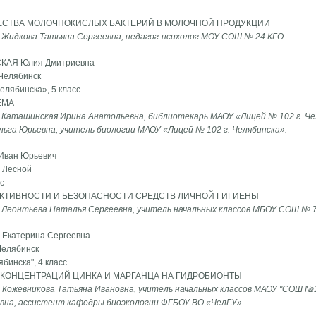
ЕСТВА МОЛОЧНОКИСЛЫХ БАКТЕРИЙ В МОЛОЧНОЙ ПРОДУКЦИИ
 Жидкова Татьяна Сергеевна, педагог-психолог МОУ СОШ № 24 КГО.
СКАЯ Юлия Дмитриевна
 Челябинск
елябинска», 5 класс
ЕМА
 Каташинская Ирина Анатольевна, библиотекарь МАОУ «Лицей № 102 г. Че
льга Юрьевна, учитель биологии МАОУ «Лицей № 102 г. Челябинска».
 Иван Юрьевич
. Лесной
с
КТИВНОСТИ И БЕЗОПАСНОСТИ СРЕДСТВ ЛИЧНОЙ ГИГИЕНЫ
 Леонтьева Наталья Сергеевна, учитель начальных классов МБОУ СОШ № 
 Екатерина Сергеевна
Челябинск
инска", 4 класс
КОНЦЕНТРАЦИЙ ЦИНКА И МАРГАНЦА НА ГИДРОБИОНТЫ
 Кожевникова Татьяна Ивановна, учитель начальных классов МАОУ "СОШ №1
овна, ассистент кафедры биоэкологии ФГБОУ ВО «ЧелГУ»