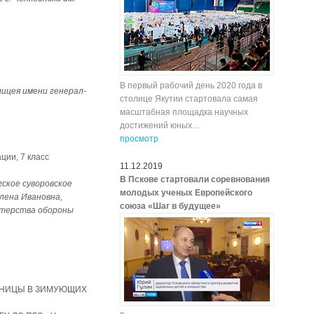
В первый рабочий день 2020 года в
лицея имени генерал-
столице Якутии стартовала самая
масштабная площадка научных
достижений юных...
просмотр
ии, 7 класс
11.12.2019
В Пскове стартовали соревнования
ское суворовское
молодых ученых Европейского
лена Ивановна,
союза «Шаг в будущее»
стерства обороны
ИНИЦЫ В ЗИМУЮЩИХ