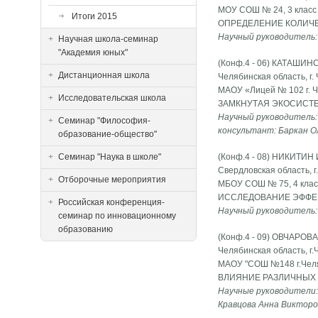
МОУ СОШ № 24, 3 класс
Итоги 2015
ОПРЕДЕЛЕНИЕ КОЛИЧ
Научный руководитель:
Научная школа-семинар
"Академия юных"
(Конф.4 - 06) КАТАШИН
Дистанционная школа
Челябинская область, г.
МАОУ «Лицей № 102 г. Ч
Исследовательская школа
ЗАМКНУТАЯ ЭКОСИСТ
Научный руководитель:
Семинар "Философия-
консультант: Баркан О
образование-общество"
Семинар "Наука в школе"
(Конф.4 - 08) НИКИТИН
Свердловская область, г
Отборочные мероприятия
МБОУ СОШ № 75, 4 клас
ИССЛЕДОВАНИЕ ЭФФЕ
Российская конференция-
Научный руководитель:
семинар по инновационному
образованию
(Конф.4 - 09) ОВЧАРОВА
Челябинская область, г.
МАОУ "СОШ №148 г.Челяб
ВЛИЯНИЕ РАЗЛИЧНЫХ 
Научные руководители:
Кравцова Анна Виктор